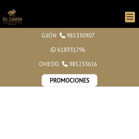
GIJÓN
985330907
618931796
OVIEDO
985233616
PROMOCIONES