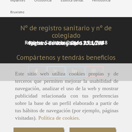
Implantes
Ortodoncia
Estética dental
Periodoncia
Bruxismo
Nº de registro sanitario y nº de
colegiado
Registro Sanitario Oviedo 2.5.1/3488
Registro Sanitario Gijón 2.5.1/708
Número de Colegiado 33001233
Compártenos y tendrás beneficios
Este sitio web utiliza cookies propias y de
terceros que permiten mejorar la usabilidad de
navegación, analizar el uso de la web y mostrar
publicidad relacionada con tus preferencias
sobre la base de un perfil elaborado a partir de
tus hábitos de navegación (por ejemplo, páginas
visitadas).
Política de cookies
.