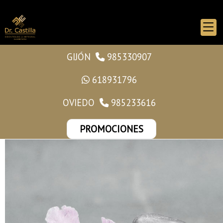
GIJÓN
985330907
618931796
OVIEDO
985233616
PROMOCIONES