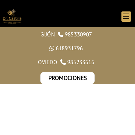
GIJÓN
985330907
618931796
OVIEDO
985233616
PROMOCIONES