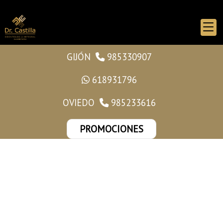
GIJÓN
985330907
618931796
OVIEDO
985233616
PROMOCIONES