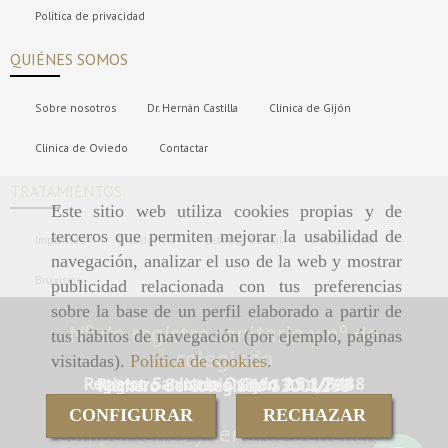
Política de privacidad
QUIÉNES SOMOS
Sobre nosotros
Dr. Hernán Castilla
Clínica de Gijón
Clínica de Oviedo
Contactar
TRATAMIENTOS
Este sitio web utiliza cookies propias y de
terceros que permiten mejorar la usabilidad de
Implantes
Ortodoncia
Estética dental
Periodoncia
navegación, analizar el uso de la web y mostrar
Bruxismo
publicidad relacionada con tus preferencias
sobre la base de un perfil elaborado a partir de
Nº de registro sanitario y nº de
tus hábitos de navegación (por ejemplo, páginas
colegiado
visitadas).
Política de cookies
.
Registro Sanitario Oviedo 2.5.1/3488
Registro Sanitario Gijón 2.5.1/708
Número de Colegiado 33001233
CONFIGURAR
RECHAZAR
Compártenos y tendrás beneficios