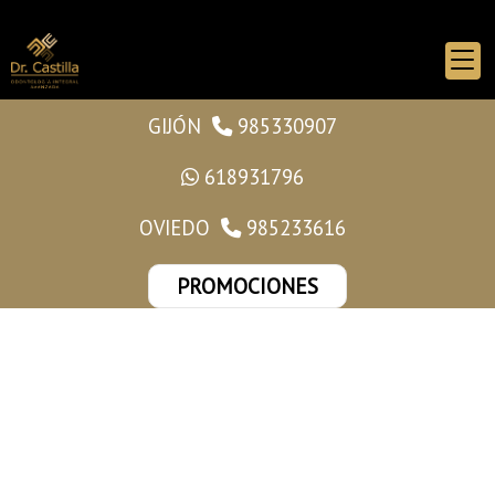
GIJÓN
985330907
618931796
OVIEDO
985233616
PROMOCIONES