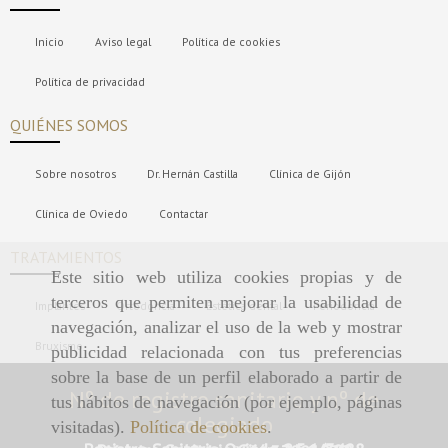
Inicio
Aviso legal
Política de cookies
Política de privacidad
QUIÉNES SOMOS
Sobre nosotros
Dr. Hernán Castilla
Clínica de Gijón
Clínica de Oviedo
Contactar
TRATAMIENTOS
Este sitio web utiliza cookies propias y de
terceros que permiten mejorar la usabilidad de
Implantes
Ortodoncia
Estética dental
Periodoncia
navegación, analizar el uso de la web y mostrar
Bruxismo
publicidad relacionada con tus preferencias
sobre la base de un perfil elaborado a partir de
Nº de registro sanitario y nº de
tus hábitos de navegación (por ejemplo, páginas
colegiado
visitadas).
Política de cookies
.